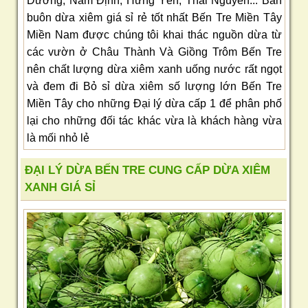
Dương, Nam Định, Hưng Yên, Thái Nguyên... Bán
buôn dừa xiêm giá sỉ rẻ tốt nhất Bến Tre Miền Tây
Miền Nam được chúng tôi khai thác nguồn dừa từ
các vườn ở Châu Thành Và Giồng Trôm Bến Tre
nên chất lượng dừa xiêm xanh uống nước rất ngọt
và đem đi Bỏ sỉ dừa xiêm số lượng lớn Bến Tre
Miền Tây cho những Đại lý dừa cấp 1 để phân phố
lại cho những đối tác khác vừa là khách hàng vừa
là mối nhỏ lẻ
ĐẠI LÝ DỪA BẾN TRE CUNG CẤP DỪA XIÊM
XANH GIÁ SỈ