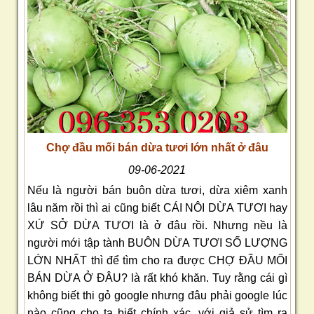
Chợ đầu mối bán dừa tươi lớn nhất ở đâu
09-06-2021
Nếu là người bán buôn dừa tươi, dừa xiêm xanh
lâu năm rồi thì ai cũng biết CÁI NÔI DỪA TƯƠI hay
XỨ SỞ DỪA TƯƠI là ở đâu rồi. Nhưng nều là
người mới tập tành BUÔN DỪA TƯƠI SỐ LƯỢNG
LỚN NHẤT thì để tìm cho ra được CHỢ ĐẦU MỐI
BÁN DỪA Ở ĐÂU? là rất khó khăn. Tuy rằng cái gì
không biết thi gỏ google nhưng đâu phải google lúc
nào cũng cho ta biết chính xác, với giả sử tìm ra