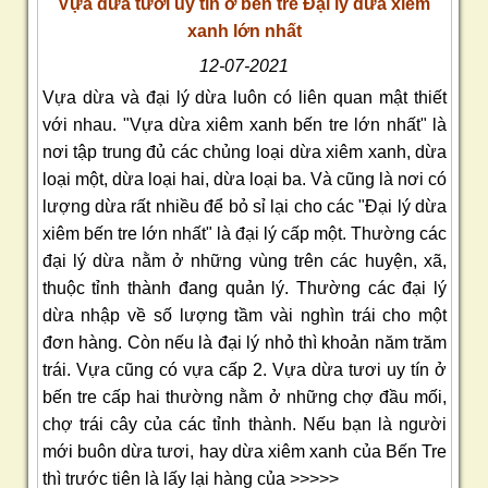
Vựa dừa tươi uy tín ở bến tre Đại lý dừa xiêm
xanh lớn nhất
12-07-2021
Vựa dừa và đại lý dừa luôn có liên quan mật thiết
với nhau. "Vựa dừa xiêm xanh bến tre lớn nhất" là
nơi tập trung đủ các chủng loại dừa xiêm xanh, dừa
loại một, dừa loại hai, dừa loại ba. Và cũng là nơi có
lượng dừa rất nhiều để bỏ sỉ lại cho các "Đại lý dừa
xiêm bến tre lớn nhất" là đại lý cấp một. Thường các
đại lý dừa nằm ở những vùng trên các huyện, xã,
thuộc tỉnh thành đang quản lý. Thường các đại lý
dừa nhập về số lượng tầm vài nghìn trái cho một
đơn hàng. Còn nếu là đại lý nhỏ thì khoản năm trăm
trái. Vựa cũng có vựa cấp 2. Vựa dừa tươi uy tín ở
bến tre cấp hai thường nằm ở những chợ đầu mối,
chợ trái cây của các tỉnh thành. Nếu bạn là người
mới buôn dừa tươi, hay dừa xiêm xanh của Bến Tre
thì trước tiên là lấy lại hàng của >>>>>