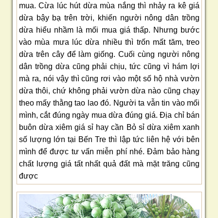
mua. Cừa lúc hút dừa mùa nắng thì nhảy ra kê giá
dừa bậy bạ trên trời, khiến người nông dân trồng
dừa hiểu nhầm là mối mua giá thấp. Nhưng bước
vào mùa mưa lúc dừa nhiều thì trốn mất tăm, treo
dừa trên cây để làm giống. Cuối cùng người nông
dân trồng dừa cũng phải chịu, tức cũng vì hám lợi
mà ra, nói vậy thì cũng rơi vào một số hộ nhà vườn
dừa thôi, chứ không phải vườn dừa nào cũng chạy
theo mấy thằng tao lao đó. Người ta vẫn tin vào mối
mình, cắt đúng ngày mua dừa đúng giá. Địa chỉ bán
buôn dừa xiêm giá sỉ hay cần Bỏ sỉ dừa xiêm xanh
số lượng lớn tại Bến Tre thì lập tức liên hệ với bên
mình để được tư vấn miễn phí nhé. Đảm bảo hàng
chất lượng giá tất nhất quả đất mà mặt trăng cũng
được