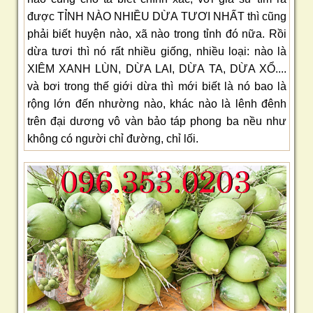
được TỈNH NÀO NHIỀU DỪA TƯƠI NHẤT thì cũng
phải biết huyện nào, xã nào trong tỉnh đó nữa. Rồi
dừa tươi thì nó rất nhiều giống, nhiều loại: nào là
XIÊM XANH LÙN, DỪA LAI, DỪA TA, DỪA XỔ....
và bơi trong thế giới dừa thì mới biết là nó bao là
rộng lớn đến nhường nào, khác nào là lênh đênh
trên đại dương vô vàn bảo táp phong ba nều như
không có người chỉ đường, chỉ lối.