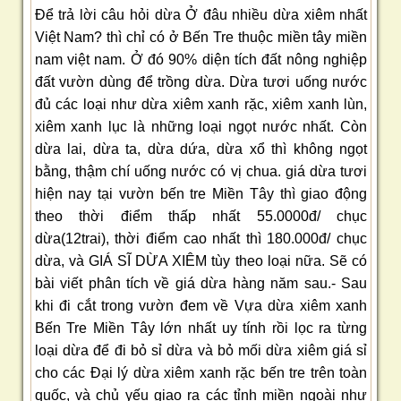
Để trả lời câu hỏi dừa Ở đâu nhiều dừa xiêm nhất
Việt Nam? thì chỉ có ở Bến Tre thuộc miền tây miền
nam việt nam. Ở đó 90% diện tích đất nông nghiệp
đất vườn dùng để trồng dừa. Dừa tươi uống nước
đủ các loại như dừa xiêm xanh rặc, xiêm xanh lùn,
xiêm xanh lục là những loại ngọt nước nhất. Còn
dừa lai, dừa ta, dừa dứa, dừa xổ thì không ngọt
bằng, thậm chí uống nước có vị chua. giá dừa tươi
hiện nay tại vườn bến tre Miền Tây thì giao động
theo thời điểm thấp nhất 55.0000đ/ chục
dừa(12trai), thời điểm cao nhất thì 180.000đ/ chục
dừa, và GIÁ SĨ DỪA XIÊM tùy theo loại nữa. Sẽ có
bài viết phân tích về giá dừa hàng năm sau.- Sau
khi đi cắt trong vườn đem về Vựa dừa xiêm xanh
Bến Tre Miền Tây lớn nhất uy tính rồi lọc ra từng
loại dừa để đi bỏ sỉ dừa và bỏ mối dừa xiêm giá sỉ
cho các Đại lý dừa xiêm xanh rặc bến tre trên toàn
quốc, và chủ yếu giao ra các tỉnh miền ngoài như