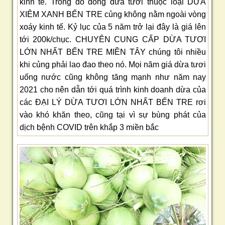
kinh tế. Trong đó dòng dừa tươi thuộc loại DỪA
XIÊM XANH BẾN TRE củng không nằm ngoài vòng
xoáy kinh tế. Kỷ lục của 5 năm trở lại đây là giá lên
tới 200k/chục. CHUYÊN CUNG CẤP DỪA TƯƠI
LỚN NHẤT BẾN TRE MIỀN TÂY chúng tôi nhiều
khi củng phải lao đao theo nó. Mọi năm giá dừa tươi
uống nước cũng không tăng mạnh như năm nay
2021 cho nên dẫn tới quá trình kinh doanh dừa của
các ĐẠI LÝ DỪA TƯƠI LỚN NHẤT BẾN TRE rơi
vào khó khăn theo, cũng tại vì sự bùng phát của
dịch bệnh COVID trên khắp 3 miền bắc