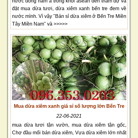
nước đông nam á trong khối asean đến tham dự và
đặt mua dừa tươi, dừa xiêm xanh bến tre đem về
nước mình. Vì vậy "Bán sỉ dừa xiêm ở Bến Tre Miền
Tây Miền Nam" và >>>>>
Mua dừa xiêm xanh giá sỉ số lượng lớn Bến Tre
22-06-2021
mua dừa tươi tận vườn, mua dừa xiêm tận gốc,
Chợ đầu mối bán dừa xiêm, Vựa dừa xiêm lớn nhất