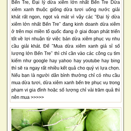
Bến Tre, Đại lý dừa xiêm lớn nhất Bến Tre Dừa
xiêm xanh thuộc giống dừa tươi uống nước giải
khát rất ngon, ngọt và mát vì vậy các "Đại lý dừa
xiêm lớn nhất Bến Tre" đang kinh doanh dừa xiêm
ở trên mọi miền tổ quốc đang ở giai đoạn phát triển
tốt về lợi nhuận từ việc bán dừa xiêm phục vụ nhu
cầu giải khát. Để "Mua dừa xiêm xanh giá sỉ số
lượng lớn Bến Tre" thì chỉ cần vào các công cụ tìm
kiếm như google hay yahoo hay youtube hay bing
thì sẽ ra ngay rất nhiều kết quả cho quý vị lựa chọn.
Nếu bạn là người dân bình thường chỉ có nhu cầu
mua dừa tươi, dừa xiêm xanh bến tre phục vụ trong
phạm vi gia đình hoặc số lượng chỉ vài trăm quả thì
nên mua >>>>>