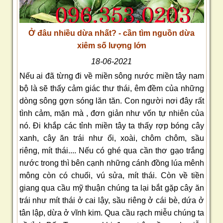
Ở đâu nhiều dừa nhất? - cần tìm nguồn dừa
xiêm số lượng lớn
18-06-2021
Nếu ai đã từng đi về miền sông nước miền tây nam
bộ là sẽ thấy cảm giác thư thái, êm đềm của những
dòng sông gợn sóng lăn tăn. Con người nơi đây rất
tình cảm, mặn mà , đơn giản như vốn tự nhiên của
nó. Đi khắp các tỉnh miền tây ta thấy rợp bóng cây
xanh, cây ăn trái như ổi, xoài, chôm chôm, sầu
riêng, mít thái.... Nếu có ghé qua cần thơ gạo trắng
nước trong thì bên cạnh những cánh đồng lúa mênh
mông còn có chuối, vú sửa, mít thái. Còn về tiền
giang qua cầu mỹ thuận chúng ta lại bắt gặp cây ăn
trái như mít thái ở cai lậy, sầu riêng ở cái bè, dứa ở
tân lập, dừa ở vĩnh kim. Qua cầu rạch miễu chúng ta