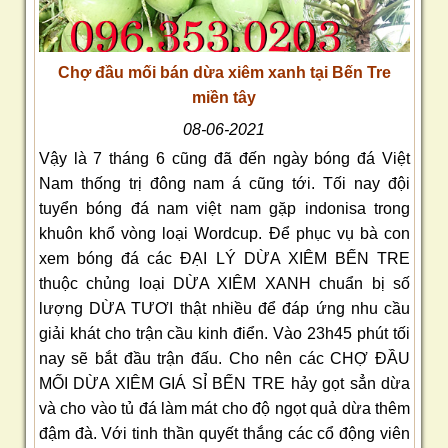
Chợ đầu mối bán dừa xiêm xanh tại Bến Tre
miền tây
08-06-2021
Vậy là 7 tháng 6 cũng đã đến ngày bóng đá Việt
Nam thống trị đông nam á cũng tới. Tối nay đội
tuyển bóng đá nam việt nam gặp indonisa trong
khuôn khổ vòng loại Wordcup. Để phục vụ bà con
xem bóng đá các ĐẠI LÝ DỪA XIÊM BẾN TRE
thuộc chủng loại DỪA XIÊM XANH chuẩn bị số
lượng DỪA TƯƠI thật nhiều để đáp ứng nhu cầu
giải khát cho trận cầu kinh điển. Vào 23h45 phút tối
nay sẽ bắt đầu trận đấu. Cho nên các CHỢ ĐẦU
MỐI DỪA XIÊM GIÁ SỈ BẾN TRE hảy gọt sẳn dừa
và cho vào tủ đá làm mát cho độ ngọt quả dừa thêm
đậm đà. Với tinh thần quyết thắng các cổ động viên