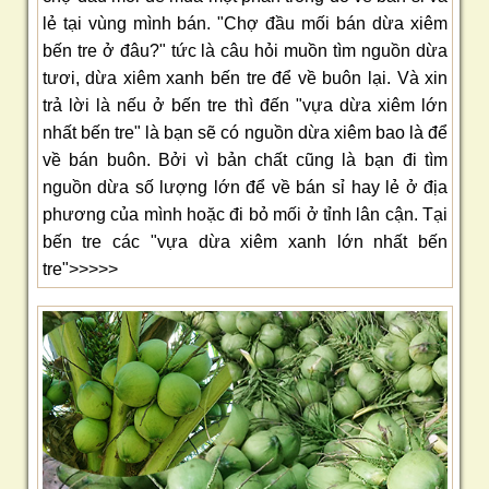
lẻ tại vùng mình bán. "Chợ đầu mối bán dừa xiêm
bến tre ở đâu?" tức là câu hỏi muồn tìm nguồn dừa
tươi, dừa xiêm xanh bến tre để về buôn lại. Và xin
trả lời là nếu ở bến tre thì đến "vựa dừa xiêm lớn
nhất bến tre" là bạn sẽ có nguồn dừa xiêm bao là để
về bán buôn. Bởi vì bản chất cũng là bạn đi tìm
nguồn dừa số lượng lớn để về bán sỉ hay lẻ ở địa
phương của mình hoặc đi bỏ mối ở tỉnh lân cận. Tại
bến tre các "vựa dừa xiêm xanh lớn nhất bến
tre">>>>>