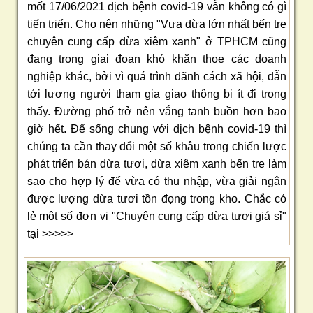
mốt 17/06/2021 dịch bệnh covid-19 vẫn không có gì
tiến triển. Cho nên những "Vựa dừa lớn nhất bến tre
chuyên cung cấp dừa xiêm xanh" ở TPHCM cũng
đang trong giai đoạn khó khăn thoe các doanh
nghiệp khác, bởi vì quá trình dãnh cách xã hội, dẫn
tới lượng người tham gia giao thông bị ít đi trong
thấy. Đường phố trở nên vắng tanh buồn hơn bao
giờ hết. Để sống chung với dịch bệnh covid-19 thì
chúng ta cần thay đổi một số khâu trong chiến lược
phát triển bán dừa tươi, dừa xiêm xanh bến tre làm
sao cho hợp lý để vừa có thu nhập, vừa giải ngân
được lượng dừa tươi tồn đọng trong kho. Chắc có
lẻ một số đơn vị "Chuyên cung cấp dừa tươi giá sỉ"
tại >>>>>